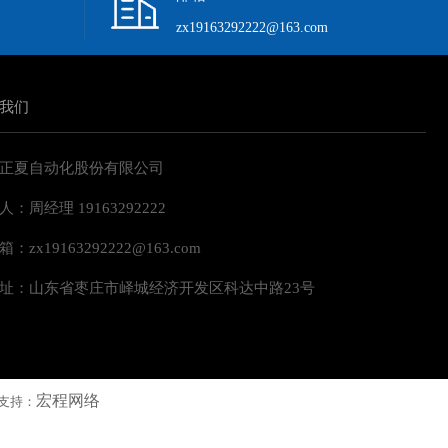
zx19163292222@163.com
我们
正夏自动化股份有限公司
人：周经理 19163292222
：zx19163292222@163.com
址：山东省枣庄市峄城经济开发区科达中路23号
宏程网络
支持：